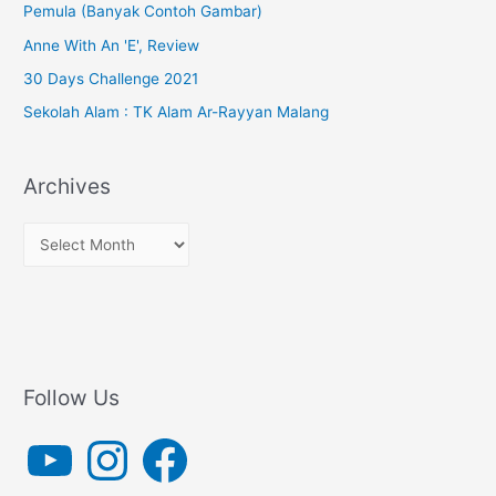
Pemula (Banyak Contoh Gambar)
Anne With An 'E', Review
30 Days Challenge 2021
Sekolah Alam : TK Alam Ar-Rayyan Malang
Archives
A
r
c
h
i
v
Follow Us
e
Y
I
F
s
o
n
a
u
s
c
T
t
e