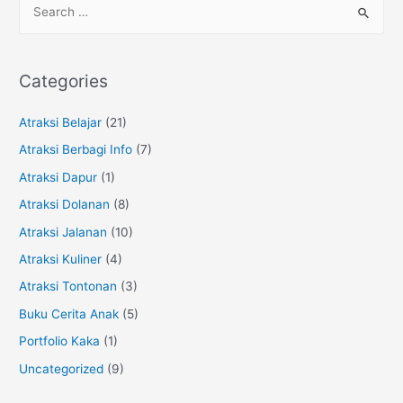
Kaka,
e
Behind
a
The
r
Scene..
Categories
c
h
Atraksi Belajar
(21)
f
Atraksi Berbagi Info
(7)
o
Atraksi Dapur
(1)
r
Atraksi Dolanan
(8)
:
Atraksi Jalanan
(10)
Atraksi Kuliner
(4)
Atraksi Tontonan
(3)
Buku Cerita Anak
(5)
Portfolio Kaka
(1)
Uncategorized
(9)