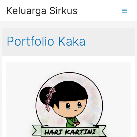
Skip
Keluarga Sirkus
to
Main
content
Menu
Portfolio Kaka