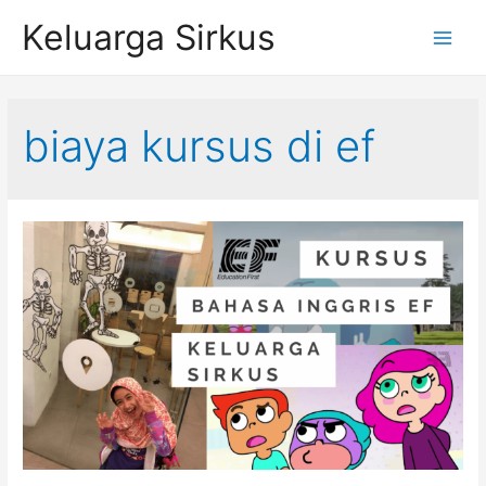
Skip
Keluarga Sirkus
to
Main
content
Menu
biaya kursus di ef