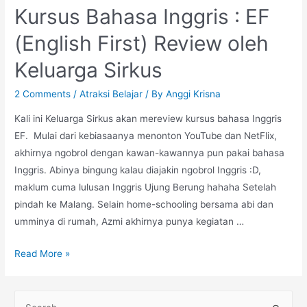
Kursus Bahasa Inggris : EF
(English First) Review oleh
Keluarga Sirkus
2 Comments
/
Atraksi Belajar
/ By
Anggi Krisna
Kali ini Keluarga Sirkus akan mereview kursus bahasa Inggris
EF. Mulai dari kebiasaanya menonton YouTube dan NetFlix,
akhirnya ngobrol dengan kawan-kawannya pun pakai bahasa
Inggris. Abinya bingung kalau diajakin ngobrol Inggris :D,
maklum cuma lulusan Inggris Ujung Berung hahaha Setelah
pindah ke Malang. Selain home-schooling bersama abi dan
umminya di rumah, Azmi akhirnya punya kegiatan …
Kursus
Read More »
Bahasa
Inggris
S
: