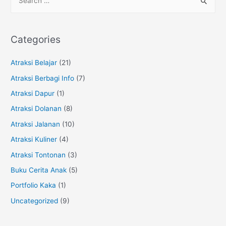
e
EF
a
(English
r
First)
Categories
Review
c
oleh
h
Atraksi Belajar
(21)
Keluarga
f
Atraksi Berbagi Info
(7)
Sirkus
o
Atraksi Dapur
(1)
r
Atraksi Dolanan
(8)
:
Atraksi Jalanan
(10)
Atraksi Kuliner
(4)
Atraksi Tontonan
(3)
Buku Cerita Anak
(5)
Portfolio Kaka
(1)
Uncategorized
(9)