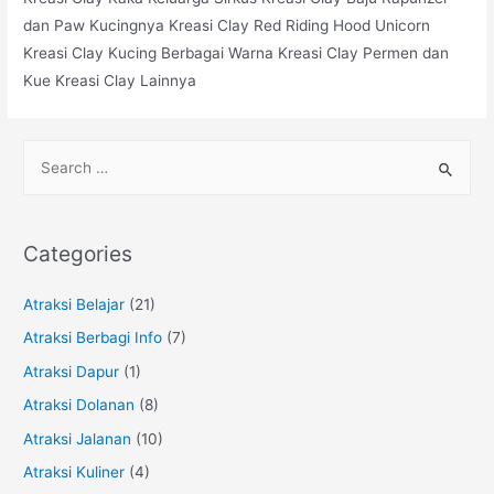
dan Paw Kucingnya Kreasi Clay Red Riding Hood Unicorn
Kreasi Clay Kucing Berbagai Warna Kreasi Clay Permen dan
Kue Kreasi Clay Lainnya
S
e
a
r
Categories
c
h
Atraksi Belajar
(21)
f
Atraksi Berbagi Info
(7)
o
Atraksi Dapur
(1)
r
Atraksi Dolanan
(8)
:
Atraksi Jalanan
(10)
Atraksi Kuliner
(4)