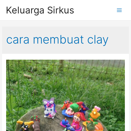
Skip
Keluarga Sirkus
to
Main
content
Menu
cara membuat clay