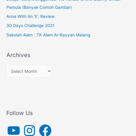
Pemula (Banyak Contoh Gambar)
Anne With An 'E', Review
30 Days Challenge 2021
Sekolah Alam : TK Alam Ar-Rayyan Malang
Archives
A
r
c
h
i
v
Follow Us
e
Y
I
F
s
o
n
a
u
s
c