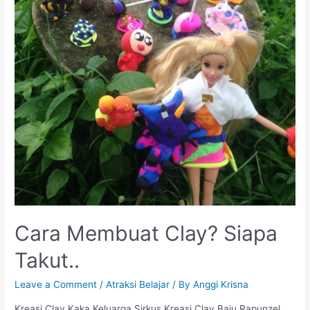
Cara Membuat Clay? Siapa
Takut..
Leave a Comment
/
Atraksi Belajar
/ By
Anggi Krisna
Kreasi Clay Kaka Keluarga Sirkus Kreasi Clay Baju Rapunzel