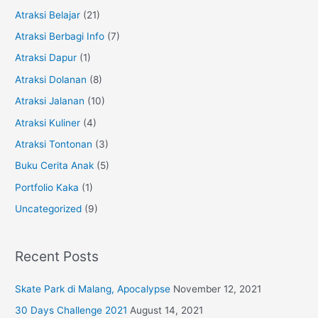
h
Atraksi Belajar
(21)
f
Atraksi Berbagi Info
(7)
o
Atraksi Dapur
(1)
r
Atraksi Dolanan
(8)
:
Atraksi Jalanan
(10)
Atraksi Kuliner
(4)
Atraksi Tontonan
(3)
Buku Cerita Anak
(5)
Portfolio Kaka
(1)
Uncategorized
(9)
Recent Posts
Skate Park di Malang, Apocalypse
November 12, 2021
30 Days Challenge 2021
August 14, 2021