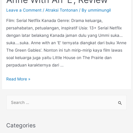
Leave a Comment
/
Atraksi Tontonan
/ By
ummimungil
Film: Serial Netflix Kanada Genre: Drama keluarga,
persahabatan, petualangan, inspiratif Usia: 13+ Serial Netflix
dengan latar belakang Kanada jaman dulu yang Ummi suka…
suka….suka. Anne with an ‘E’ ternyata diangkat dari buku ‘Anne
The Green Gables’. Nonton ini tuh mirip-mirip kaya film lawas
soal keluarga juga yaitu Little House on The Prairie dan
perpaduan karakternya dari …
Anne
Read More »
With
An
S
‘E’,
e
Review
a
r
Categories
c