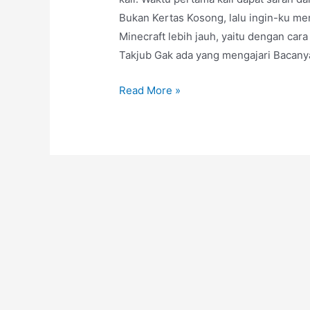
Bukan Kertas Kosong, lalu ingin-ku m
Minecraft lebih jauh, yaitu dengan car
Takjub Gak ada yang mengajari Bacany
Tutorial:
Read More »
Cara
Membuat
Rumah
di
Minecraft