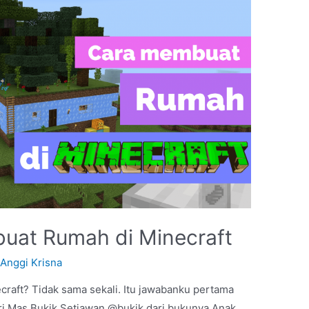
buat Rumah di Minecraft
y
Anggi Krisna
ecraft? Tidak sama sekali. Itu jawabanku pertama
dari Mas Bukik Setiawan @bukik dari bukunya Anak