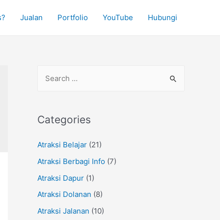
s?
Jualan
Portfolio
YouTube
Hubungi
S
e
a
r
Categories
c
Atraksi Belajar
(21)
h
f
Atraksi Berbagi Info
(7)
o
Atraksi Dapur
(1)
r
Atraksi Dolanan
(8)
:
Atraksi Jalanan
(10)