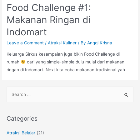
Food Challenge #1:
Makanan Ringan di
Indomart
Leave a Comment
/
Atraksi Kuliner
/ By
Anggi Krisna
Keluarga Sirkus kesampaian juga bikin Food Challenge di
rumah
cari yang simple-simple dulu mulai dari makanan
ringan di Indomart. Next kita coba makanan tradisional yah
S
e
a
r
Categories
c
h
Atraksi Belajar
(21)