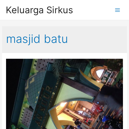
Skip
Keluarga Sirkus
to
Main
content
Menu
masjid batu