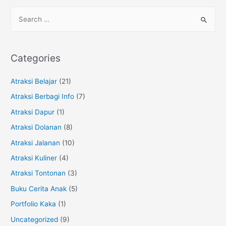
‘An
S
Nuur’,
e
Alun-
a
alun
r
Batu,
Categories
Malang
c
h
Atraksi Belajar
(21)
f
Atraksi Berbagi Info
(7)
o
Atraksi Dapur
(1)
r
Atraksi Dolanan
(8)
:
Atraksi Jalanan
(10)
Atraksi Kuliner
(4)
Atraksi Tontonan
(3)
Buku Cerita Anak
(5)
Portfolio Kaka
(1)
Uncategorized
(9)