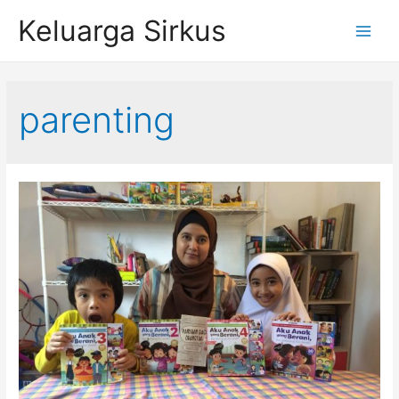
Skip
Keluarga Sirkus
to
Main
content
Menu
parenting