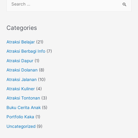
:
e
Aku
a
Anak
r
Yang
Categories
Berani
c
h
Atraksi Belajar
(21)
f
Atraksi Berbagi Info
(7)
o
Atraksi Dapur
(1)
r
Atraksi Dolanan
(8)
:
Atraksi Jalanan
(10)
Atraksi Kuliner
(4)
Atraksi Tontonan
(3)
Buku Cerita Anak
(5)
Portfolio Kaka
(1)
Uncategorized
(9)