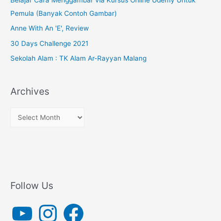
Belajar Cara Menggambar via Kursus Online Udemy Untuk
Pemula (Banyak Contoh Gambar)
Anne With An 'E', Review
30 Days Challenge 2021
Sekolah Alam : TK Alam Ar-Rayyan Malang
Archives
A
r
c
h
i
v
Follow Us
e
Y
I
F
s
o
n
a
u
s
c