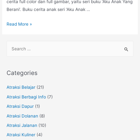
cerita full color dan full gambar, yaitu seri buku ‘Aku Anak Yang
Berani’. Buku cerita anak seri ‘Aku Anak …
Buku
Read More »
Cerita
Anak
S
:
e
Aku
a
Anak
r
Yang
Categories
Berani
c
h
Atraksi Belajar
(21)
f
Atraksi Berbagi Info
(7)
o
Atraksi Dapur
(1)
r
Atraksi Dolanan
(8)
:
Atraksi Jalanan
(10)
Atraksi Kuliner
(4)