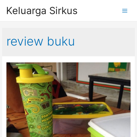
Skip
Keluarga Sirkus
to
Main
content
Menu
review buku