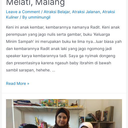
Melati, Malang
Leave a Comment
/
Atraksi Belajar
,
Atraksi Jalanan
,
Atraksi
Kuliner
/ By
ummimungil
Keni ini anak kembar, kembarannya namanya Radit. Keni anak
perempuan yang jago nulis serta gambar, buku ‘Keluarga
Minim Sampah’ ini merupakan buku ke lima nya…luar biasa yah
dan kembarannya Radit anak laki yang jago ngomong jadi
speaker karya kembarannya tadi. Saya ga nyimak dongeng
dan presentasinya karena ngasuh baby Ibrahim di bawah
sambil sarapan, hehehe. …
Launching
Read More »
Komik
Minim
Sampah
dan
Opening
Rumah