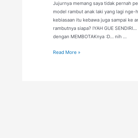
Jujurnya memang saya tidak pernah per
model rambut anak laki yang lagi nge-
kebiasaan itu kebawa juga sampai ke an
rambutnya siapa? IYAH GUE SENDIRI… m
dengan MEMBOTAKnya :D… nih …
Model
Read More »
Rambut
Anak
Laki
Jaman
Sekarang?
Jujur
Gue
juga
bingung
X)