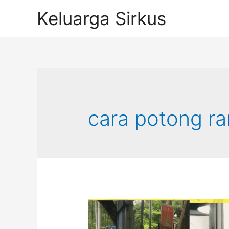
Skip
Keluarga Sirkus
to
content
cara potong r