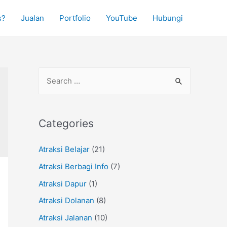
s?
Jualan
Portfolio
YouTube
Hubungi
S
e
a
r
Categories
c
Atraksi Belajar
(21)
h
f
Atraksi Berbagi Info
(7)
o
Atraksi Dapur
(1)
r
Atraksi Dolanan
(8)
:
Atraksi Jalanan
(10)