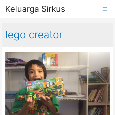
Skip
Keluarga Sirkus
to
Main
content
Menu
lego creator