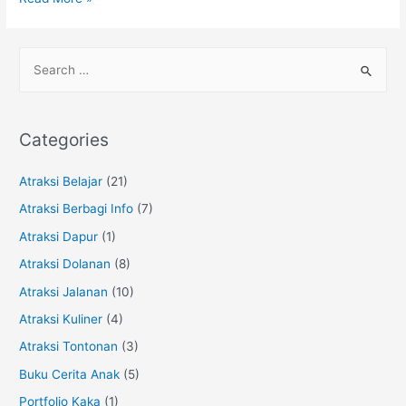
Lego:
Stop
S
Motion
e
dengan
a
Lego
r
Creator
Categories
c
h
Atraksi Belajar
(21)
f
Atraksi Berbagi Info
(7)
o
Atraksi Dapur
(1)
r
Atraksi Dolanan
(8)
:
Atraksi Jalanan
(10)
Atraksi Kuliner
(4)
Atraksi Tontonan
(3)
Buku Cerita Anak
(5)
Portfolio Kaka
(1)