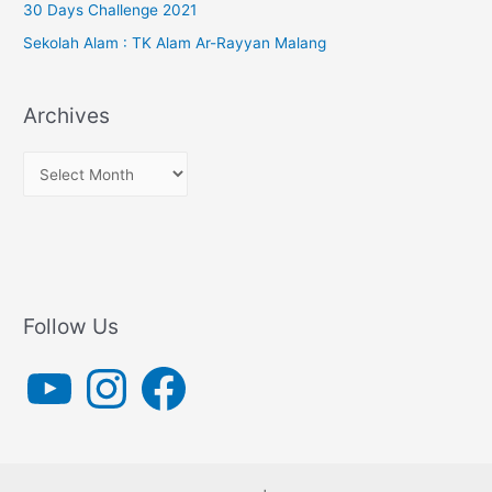
30 Days Challenge 2021
Sekolah Alam : TK Alam Ar-Rayyan Malang
Archives
A
r
c
h
i
v
Follow Us
e
Y
I
F
s
o
n
a
u
s
c
T
t
e
u
a
b
b
g
o
e
r
o
a
k
m