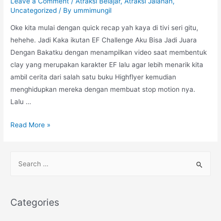
Leave a Comment
/
Atraksi Belajar
,
Atraksi Jalanan
,
Uncategorized
/ By
ummimungil
Oke kita mulai dengan quick recap yah kaya di tivi seri gitu,
hehehe. Jadi Kaka ikutan EF Challenge Aku Bisa Jadi Juara
Dengan Bakatku dengan menampilkan video saat membentuk
clay yang merupakan karakter EF lalu agar lebih menarik kita
ambil cerita dari salah satu buku Highflyer kemudian
menghidupkan mereka dengan membuat stop motion nya.
Lalu …
Menang
Read More »
EF
Challenge
S
2019,
e
What’S
a
Next
r
To
Categories
Do,
c