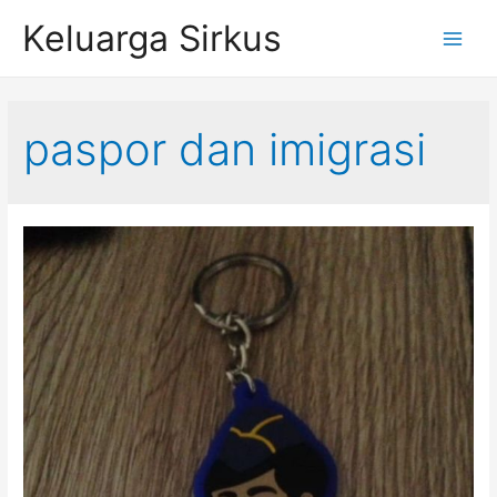
Skip
Keluarga Sirkus
to
Main
content
Menu
paspor dan imigrasi