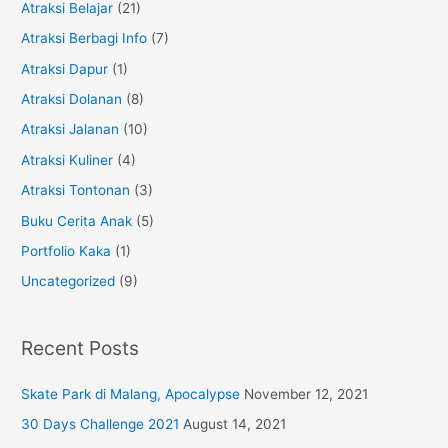
Buat
h
Atraksi Belajar
(21)
Paspor.
f
Atraksi Berbagi Info
(7)
Part
o
Atraksi Dapur
(1)
3
r
Atraksi Dolanan
(8)
:
Atraksi Jalanan
(10)
Atraksi Kuliner
(4)
Atraksi Tontonan
(3)
Buku Cerita Anak
(5)
Portfolio Kaka
(1)
Uncategorized
(9)
Recent Posts
Skate Park di Malang, Apocalypse
November 12, 2021
30 Days Challenge 2021
August 14, 2021