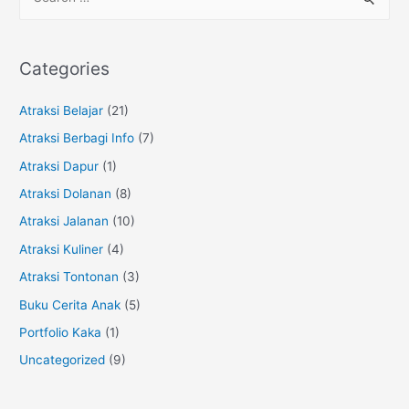
e
a
r
Categories
c
h
Atraksi Belajar
(21)
f
Atraksi Berbagi Info
(7)
o
Atraksi Dapur
(1)
r
Atraksi Dolanan
(8)
:
Atraksi Jalanan
(10)
Atraksi Kuliner
(4)
Atraksi Tontonan
(3)
Buku Cerita Anak
(5)
Portfolio Kaka
(1)
Uncategorized
(9)