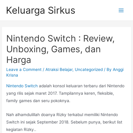
Skip
Keluarga Sirkus
to
Main
content
Menu
Nintendo Switch : Review,
Unboxing, Games, dan
Harga
Leave a Comment
/
Atraksi Belajar
,
Uncategorized
/ By
Anggi
Krisna
Nintendo Switch
adalah konsol keluaran terbaru dari Nintendo
yang rilis sejak maret 2017. Tampilannya keren, fleksible,
family games dan seru pokoknya.
Nah alhamdulillah doanya Rizky terkabul memiliki Nintendo
Switch ini sejak September 2018. Sebelum punya, berikut list
kegiatan Rizky..