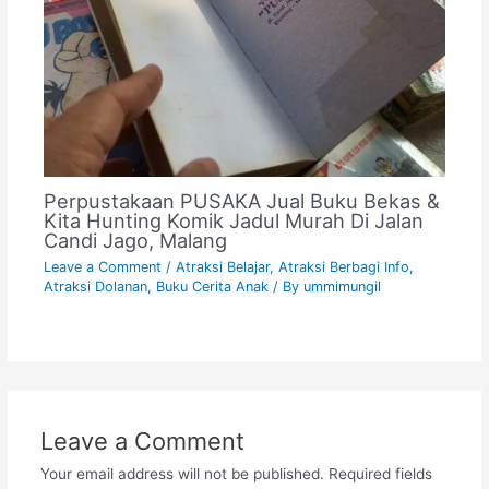
Perpustakaan PUSAKA Jual Buku Bekas &
Kita Hunting Komik Jadul Murah Di Jalan
Candi Jago, Malang
Leave a Comment
/
Atraksi Belajar
,
Atraksi Berbagi Info
,
Atraksi Dolanan
,
Buku Cerita Anak
/ By
ummimungil
Leave a Comment
Your email address will not be published.
Required fields