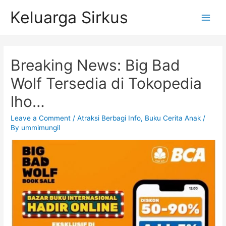
Skip
Keluarga Sirkus
to
Main
content
Menu
Breaking News: Big Bad
Wolf Tersedia di Tokopedia
lho…
Leave a Comment
/
Atraksi Berbagi Info
,
Buku Cerita Anak
/
By
ummimungil